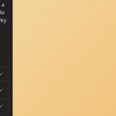
 a
do
vky