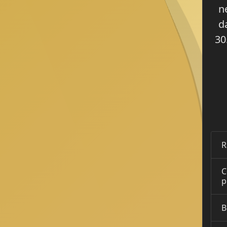
n
d
30
R
C
p
B