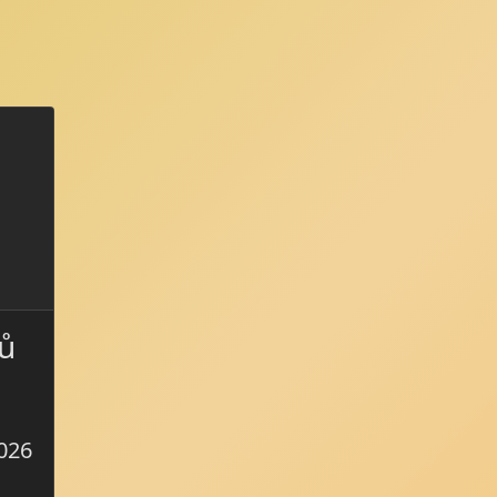
ů
2026